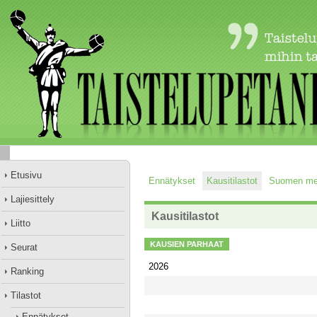
Etusivu
Ennätykset
Kausitilastot
Suomen mes
Lajiesittely
Kausitilastot
Liitto
KAUSIEN PARHAAT
Seurat
2026
Ranking
Tilastot
Ennätykset