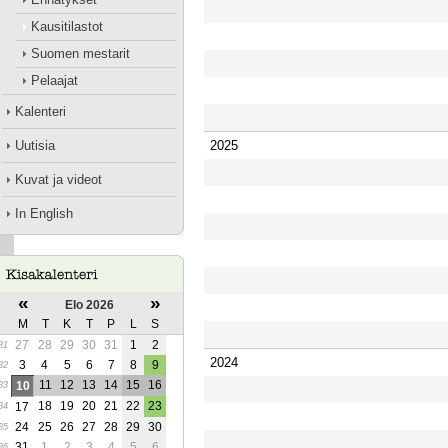
Kausitilastot
Suomen mestarit
Pelaajat
Kalenteri
Uutisia
2025
Kuvat ja videot
In English
«
»
Elo 2026
M
T
K
T
P
L
S
27
28
29
30
31
1
2
31
2024
3
4
5
6
7
8
9
32
11
12
13
14
15
16
10
33
18
19
20
21
22
23
17
34
24
25
26
27
28
29
30
35
31
1
2
3
4
5
6
36