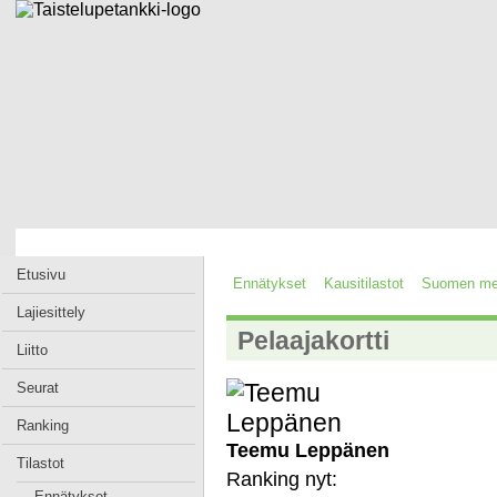
Etusivu
Ennätykset
Kausitilastot
Suomen mes
Lajiesittely
Pelaajakortti
Liitto
Seurat
Ranking
Teemu Leppänen
Tilastot
Ranking nyt:
Ennätykset