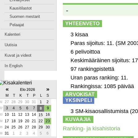
Kausitilastot
-
Suomen mestarit
YHTEENVETO
Pelaajat
3 kisaa
Kalenteri
Paras sijoitus: 11. (SM 20
Uutisia
6 pelivoittoa
Kuvat ja videot
Keskimääräinen sijoitus: 1
In English
97 rankingpistettä
Uran paras ranking: 11.
Rankingissa: 1085 päivää
«
»
Elo 2026
ARVOKISAT
M
T
K
T
P
L
S
YKSINPELI
27
28
29
30
31
1
2
31
3
4
5
6
7
9
8
32
3 SM-kisaosallistumista (2
10
11
12
13
14
16
15
33
KUVAAJIA
17
18
19
20
21
22
23
34
24
25
26
27
28
29
30
Ranking- ja kisahistoria
35
31
1
2
3
4
5
6
36