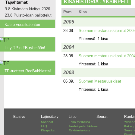
KISAHISTORIA - YKSINPELI
Tapahtumat:
9.8 Kivimäen kivitys 2026
Pvm
Kisa
23.8 Puisto-Idan pallottelut
2005
Katso vuosikalenteri
28.08.
Suomen mestaruuskilpailut 200
Yhteensä: 1 kisa
2004
Liity TP:n FB-ryhmään!
28.08.
Suomen mestaruuskilpailut 200
Yhteensä: 1 kisa
TP-tuotteet RedBubblesta!
2003
06.09.
Suomen Mestaruuskisat
Yhteensä: 1 kisa
Etusivu
Lajiesittely
Liitto
Seurat
Ranki
Säännöt
Esillä mediassa
Yksinpe
FAQ
Taistelupetankkilainen
Kaksinp
Kisapaikat
Rekisteriseloste
Seurar
Pisteid