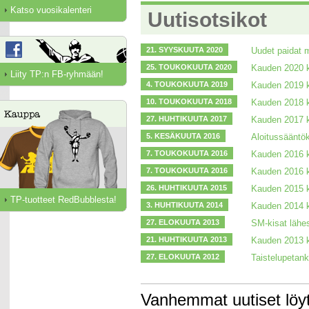
Katso vuosikalenteri
Uutisotsikot
21. SYYSKUUTA 2020
Uudet paidat 
25. TOUKOKUUTA 2020
Kauden 2020 k
Liity TP:n FB-ryhmään!
4. TOUKOKUUTA 2019
Kauden 2019 k
10. TOUKOKUUTA 2018
Kauden 2018 k
27. HUHTIKUUTA 2017
Kauden 2017 k
5. KESÄKUUTA 2016
Aloitussääntö
7. TOUKOKUUTA 2016
Kauden 2016 k
7. TOUKOKUUTA 2016
Kauden 2016 k
26. HUHTIKUUTA 2015
Kauden 2015 k
TP-tuotteet RedBubblesta!
3. HUHTIKUUTA 2014
Kauden 2014 k
27. ELOKUUTA 2013
SM-kisat lähe
21. HUHTIKUUTA 2013
Kauden 2013 k
27. ELOKUUTA 2012
Taistelupetank
Vanhemmat uutiset löy