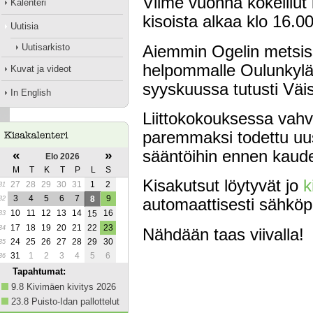
Viime vuonna kokeillut 
Kalenteri
kisoista alkaa klo 16.00
Uutisia
Uutisarkisto
Aiemmin Ogelin metsissä
helpommalle Oulunkylän
Kuvat ja videot
syyskuussa tutusti Väis
In English
Liittokokouksessa vahvis
paremmaksi todettu uusi
«
»
sääntöihin ennen kaud
Elo 2026
M
T
K
T
P
L
S
Kisakutsut löytyvät jo
k
27
28
29
30
31
1
2
31
3
4
5
6
7
9
8
32
automaattisesti sähköpo
10
11
12
13
14
16
15
33
17
18
19
20
21
22
23
34
Nähdään taas viivalla!
24
25
26
27
28
29
30
35
31
1
2
3
4
5
6
36
Tapahtumat:
9.8 Kivimäen kivitys 2026
23.8 Puisto-Idan pallottelut