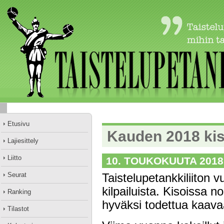
Etusivu
Kauden 2018 kis
Lajiesittely
Liitto
10. TOUKOKUUTA 2018
Seurat
Taistelupetankkiliiton 
kilpailuista. Kisoissa 
Ranking
hyväksi todettua kaava
Tilastot