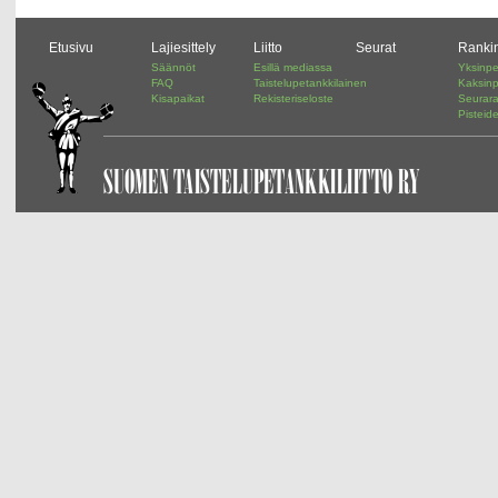
Etusivu
Lajiesittely
Liitto
Seurat
Ranki
Säännöt
Esillä mediassa
Yksinpe
FAQ
Taistelupetankkilainen
Kaksinp
Kisapaikat
Rekisteriseloste
Seurar
Pisteid