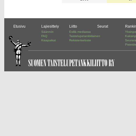
Etusivu
Lajiesittely
Liitto
Seurat
Ranki
Säännöt
Esillä mediassa
Yksinpe
FAQ
Taistelupetankkilainen
Kaksinp
Kisapaikat
Rekisteriseloste
Seurar
Pisteid