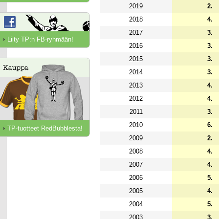
2019
2.
2018
4.
2017
3.
Liity TP:n FB-ryhmään!
2016
3.
2015
3.
2014
3.
2013
4.
2012
4.
2011
3.
2010
6.
TP-tuotteet RedBubblesta!
2009
2.
2008
4.
2007
4.
2006
5.
2005
4.
2004
5.
2003
3.