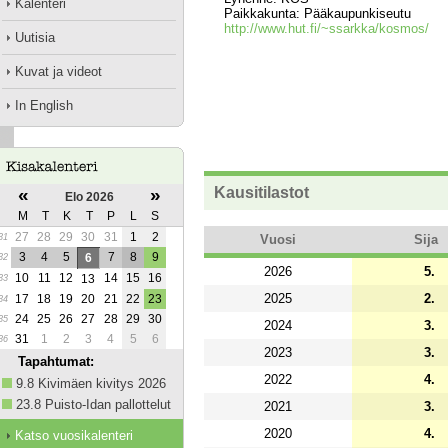
Kalenteri
Paikkakunta: Pääkaupunkiseutu
http://www.hut.fi/~ssarkka/kosmos/
Uutisia
Kuvat ja videot
In English
Kausitilastot
«
»
Elo 2026
M
T
K
T
P
L
S
27
28
29
30
31
1
2
Vuosi
Sija
31
3
4
5
7
8
9
6
32
2026
5.
10
11
12
14
15
16
13
33
2025
2.
17
18
19
20
21
22
23
34
24
25
26
27
28
29
30
35
2024
3.
31
1
2
3
4
5
6
36
2023
3.
Tapahtumat:
2022
4.
9.8 Kivimäen kivitys 2026
23.8 Puisto-Idan pallottelut
2021
3.
2020
4.
Katso vuosikalenteri