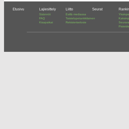
Etusivu
Lajiesittely
Liitto
Seurat
Ranki
Säännöt
Esillä mediassa
Yksinpe
FAQ
Taistelupetankkilainen
Kaksinp
Kisapaikat
Rekisteriseloste
Seurar
Pisteid