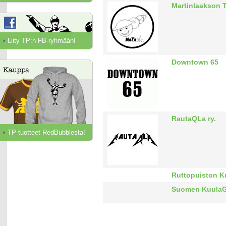
Martinlaakson 
Liity TP:n FB-ryhmään!
Downtown 65
RautaQLa ry.
TP-tuotteet RedBubblesta!
Ruttopuiston K
Suomen KuulaG