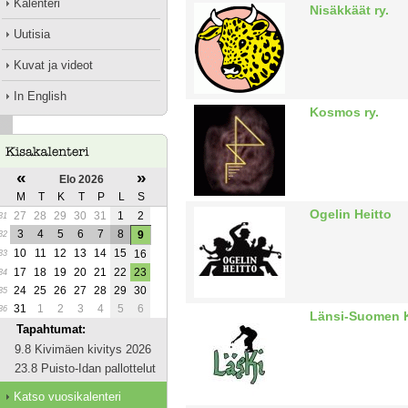
Kalenteri
Nisäkkäät ry.
Uutisia
Kuvat ja videot
In English
Kosmos ry.
«
»
Elo 2026
M
T
K
T
P
L
S
Ogelin Heitto
27
28
29
30
31
1
2
31
3
4
5
6
7
8
9
32
10
11
12
13
14
15
16
33
17
18
19
20
21
22
23
34
24
25
26
27
28
29
30
35
31
1
2
3
4
5
6
36
Länsi-Suomen K
Tapahtumat:
9.8 Kivimäen kivitys 2026
23.8 Puisto-Idan pallottelut
Katso vuosikalenteri